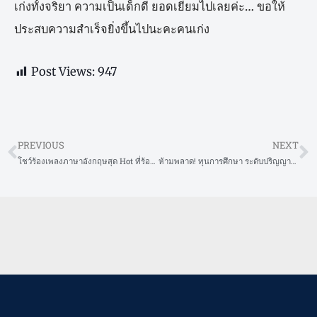
เก่งทั้งจริยา​ ความเป็นเด็กดี​ ยอดเยี่ยมไปเลยค่ะ… ขอให้
ประสบความสำเร็จยิ่งขึ้นไปนะคะคนเก่ง
Post Views:
947
PREVIOUS
NEXT
Prev
N
โชว์ร้องเพลงภาษาอังกฤษสุด Hot ที่ร้องไม่ง่าย
ห้ามพลาด! ทุนการศึกษา ระดับปริญญาตรีที่ University of Miami