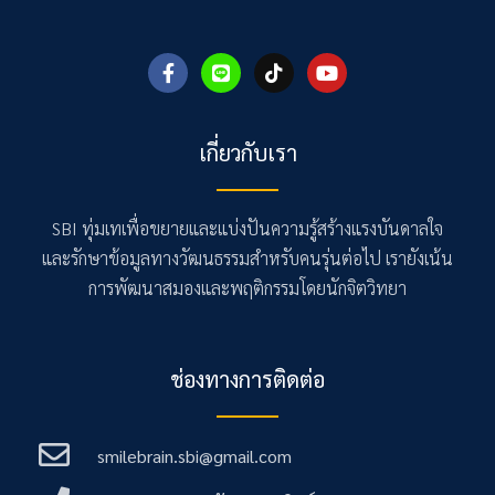
F
L
T
Y
a
i
i
o
c
n
k
u
e
e
t
t
b
o
u
เกี่ยวกับเรา
o
k
b
o
e
k
-
SBI ทุ่มเทเพื่อขยายและแบ่งปันความรู้สร้างแรงบันดาลใจ
f
และรักษาข้อมูลทางวัฒนธรรมสำหรับคนรุ่นต่อไป เรายังเน้น
การพัฒนาสมองและพฤติกรรมโดยนักจิตวิทยา
ช่องทางการติดต่อ
smilebrain.sbi@gmail.com