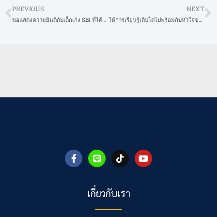
PREVIOUS
NEXT
Prev
N
ขอแสดงความยินดีกับเด็กเก่ง SBI ที่ได้รับรางวัลนักเรียนดีเด่น เยาวชนดีเด่น ปี 2025
ให้การเรียนรู้เติบโตไปพร้อมกับหัวใจของเด็กๆ
F
L
T
Y
a
i
i
o
c
n
k
u
e
e
t
t
b
o
u
เกี่ยวกับเรา
o
k
b
o
e
k