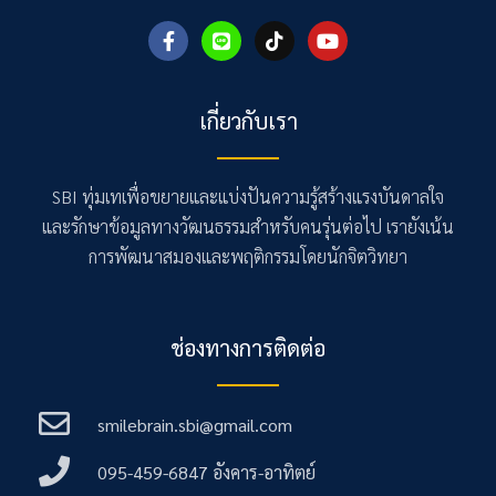
F
L
T
Y
a
i
i
o
c
n
k
u
e
e
t
t
b
o
u
เกี่ยวกับเรา
o
k
b
o
e
k
-
SBI ทุ่มเทเพื่อขยายและแบ่งปันความรู้สร้างแรงบันดาลใจ
f
และรักษาข้อมูลทางวัฒนธรรมสำหรับคนรุ่นต่อไป เรายังเน้น
การพัฒนาสมองและพฤติกรรมโดยนักจิตวิทยา
ช่องทางการติดต่อ
smilebrain.sbi@gmail.com
095-459-6847 อังคาร-อาทิตย์