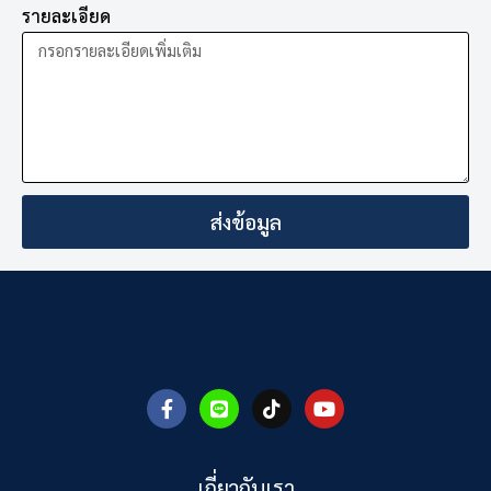
รายละเอียด
ส่งข้อมูล
F
L
T
Y
a
i
i
o
c
n
k
u
e
e
t
t
b
o
u
เกี่ยวกับเรา