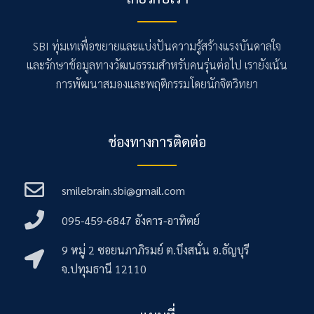
o
k
b
o
e
k
-
SBI ทุ่มเทเพื่อขยายและแบ่งปันความรู้สร้างแรงบันดาลใจ
f
และรักษาข้อมูลทางวัฒนธรรมสำหรับคนรุ่นต่อไป เรายังเน้น
การพัฒนาสมองและพฤติกรรมโดยนักจิตวิทยา
ช่องทางการติดต่อ
smilebrain.sbi@gmail.com
095-459-6847 อังคาร-อาทิตย์
9 หมู่ 2 ซอยนภาภิรมย์ ต.บึงสนั่น อ.ธัญบุรี
จ.ปทุมธานี 12110