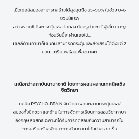
เมื่อเซลล์สมองสามารถสร้างได้สูงสุดถึง 85-90% ในช่วง 0-6
ขวบปีแรก
อย่าพลาด!!..ที่จะกระตุ้นเซลล์สมอง กับครูต่างชาติผู้เชี่ยวชาญ
ก่อนวัยนี้จะผ่านเลยไป…
เซลล์ด้านภาษาก็เช่นกัน สามารถกระตุ้นและส่งเสริมได้ตั้งแต่ 2
ขวบ…เตรียมพร้อมเพื่ออนาคต
เหนือกว่าสถาบันนานาชาติ โดยการผสมผสานเทคนิคเชิง
จิตวิทยา
เทคนิค PSYCHO-BRAIN จิตวิทยาผสมผสานกระตุ้นเซลล์
สมองทั้งซีกขวา และซ้าย ในการจัดการเรียนการสอนวิชาภาษา
อังกฤษ ลิขสิทธิเฉพาะที่ได้รับการทดสอบถึงความสามารถใน
การเสริมสร้างพัฒนาการด้านภาษาได้อย่างรวดเร็ว