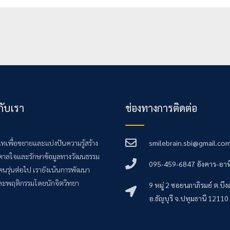
วกับเรา
ช่องทางการติดต่อ
มเทเพื่อขยายและแบ่งปันความรู้สร้าง
smilebrain.sbi@gmail.co
ดาลใจและรักษาข้อมูลทางวัฒนธรรม
095-459-6847 อังคาร-อาท
คนรุ่นต่อไป เรายังเน้นการพัฒนา
ะพฤติกรรมโดยนักจิตวิทยา
9 หมู่ 2 ซอยนภาภิรมย์ ต.บึงส
อ.ธัญบุรี จ.ปทุมธานี 12110