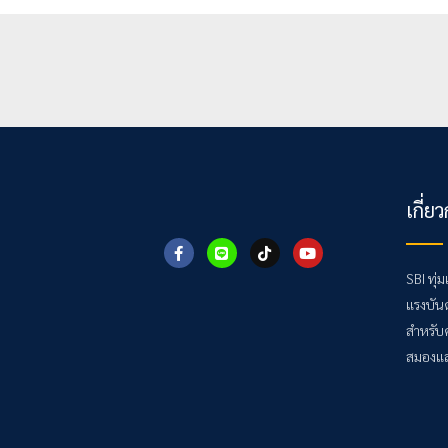
เกี่ย
F
L
T
Y
a
i
i
o
c
n
k
u
SBI ทุ่
e
e
t
t
แรงบัน
b
o
u
o
k
b
สำหรับ
o
e
k
สมองแล
-
f