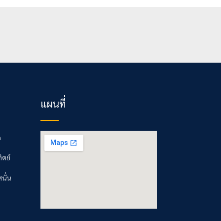
แผนที่
m
ิตย์
นั่น